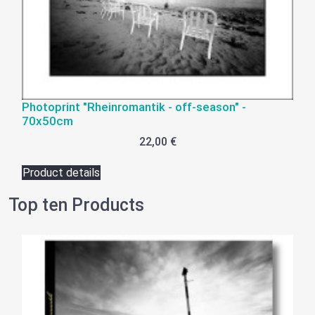
Photoprint "Rheinromantik - off-season" -
70x50cm
22,00 €
Product details
Top ten Products