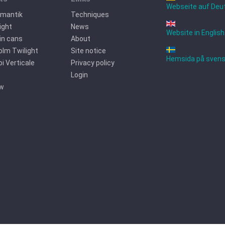
Webseite auf Deu
omantik
Techniques
ight
News
Website in English
tin cans
About
lm Twilight
Site notice
Hemsida på sven
oi Verticale
Privacy policy
Login
ew