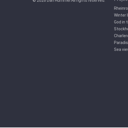
© 2026 Dan Hummel All rights reserved.
Rheinr
Winter l
God in 
Stockho
Charler
Paradis
Sea vi