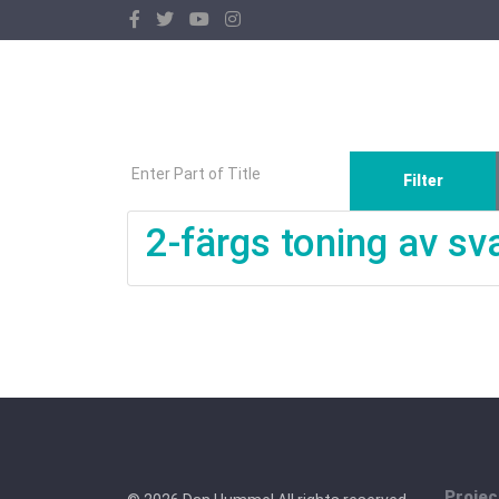
Enter Part of Title
Filter
2-färgs toning av sva
Projec