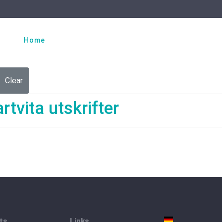
Select your language
Home
Dan Hummel
Projects
Technique
Clear
rtvita utskrifter
ts
Links