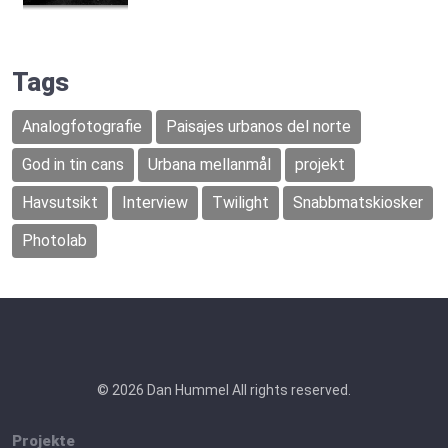
Tags
Analogfotografie
Paisajes urbanos del norte
God in tin cans
Urbana mellanmål
projekt
Havsutsikt
Interview
Twilight
Snabbmatskiosker
Photolab
© 2026 Dan Hummel All rights reserved.
Projekte