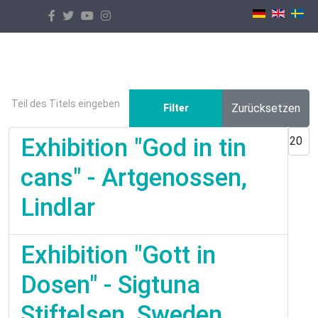
Select your language
Teil des Titels eingeben
Zurücksetzen
Filter
Anzei
Exhibition "God in tin
cans" - Artgenossen,
Lindlar
Exhibition "Gott in
Dosen" - Sigtuna
Stiftelsen, Sweden