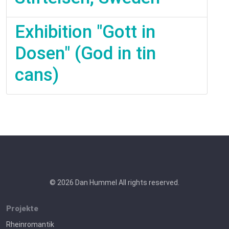
Exhibition "Gott in
Dosen" (God in tin
cans)
© 2026 Dan Hummel All rights reserved.
Projekte
Rheinromantik