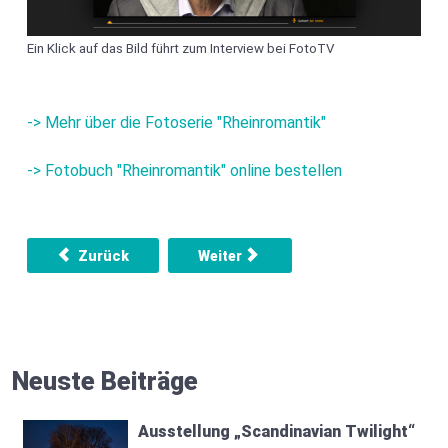
Ein Klick auf das Bild führt zum Interview bei FotoTV
-> Mehr über die Fotoserie "Rheinromantik"
-> Fotobuch "Rheinromantik" online bestellen
Vorheriger Beitrag: Ausstellung „Scandinavian Twilight“
Nächster Beitrag: Interview und Kaf
Zurück
Weiter
Neuste Beiträge
Ausstellung „Scandinavian Twilight“