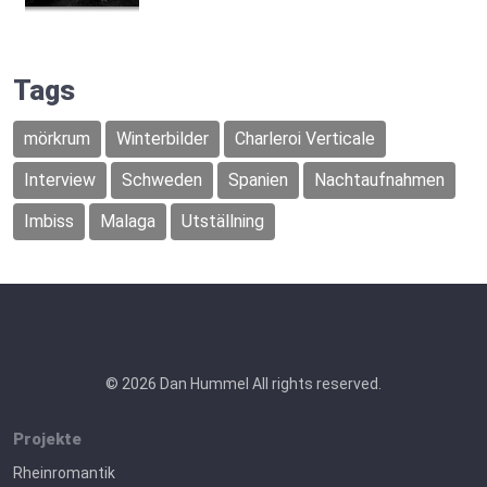
Tags
mörkrum
Winterbilder
Charleroi Verticale
Interview
Schweden
Spanien
Nachtaufnahmen
Imbiss
Malaga
Utställning
© 2026 Dan Hummel All rights reserved.
Projekte
Rheinromantik