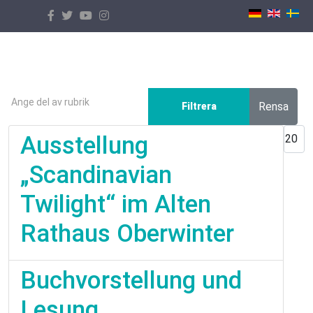
Välj ditt språk
Ange del av rubrik
Rensa
Filtrera
Visa 
Ausstellung
„Scandinavian
Twilight“ im Alten
Rathaus Oberwinter
Buchvorstellung und
Lesung