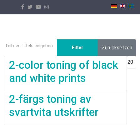
Select your language
Teil des Titels eingeben
Zurücksetzen
Filter
Anzei
2-color toning of black
and white prints
2-färgs toning av
svartvita utskrifter