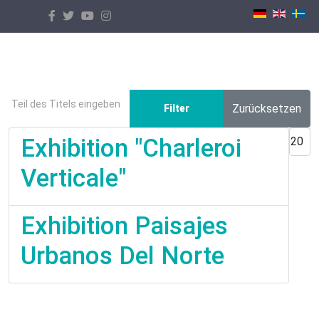
Select your language
Teil des Titels eingeben
Zurücksetzen
Filter
Anzei
Exhibition "Charleroi
Verticale"
Exhibition Paisajes
Urbanos Del Norte