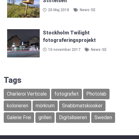
Stiftelsen
20 Maj 2018
News-SE
Stockholm Twilight
fotograferingsprojekt
10 november 2017
News-SE
Tags
Charleroi Verticale
fotografiet
Photolab
kolorieren
mörkrum
Snabbmatskiosker
Galerie Frei
grillen
Digitalisieren
Sweden