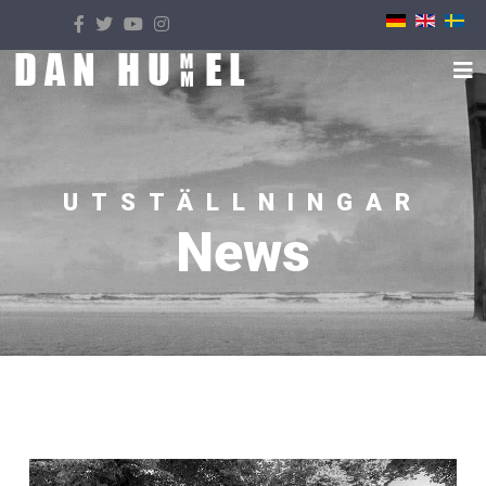
Välj ditt språk
UTSTÄLLNINGAR
News