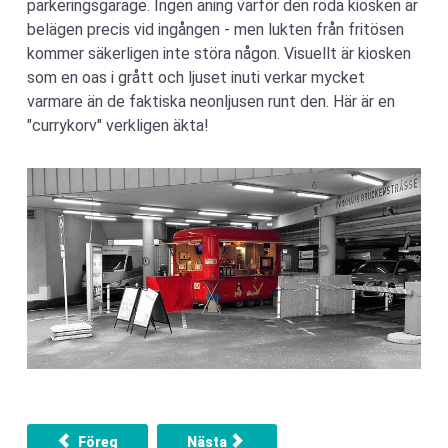
parkeringsgarage. Ingen aning varför den röda kiosken är
belägen precis vid ingången - men lukten från fritösen
kommer säkerligen inte störa någon. Visuellt är kiosken
som en oas i grått och ljuset inuti verkar mycket
varmare än de faktiska neonljusen runt den. Här är en
"currykorv" verkligen äkta!
Föregående artikel: Utställningen "Gott in Dosen" - Artge
Nästa artikel: Utställning "Havsutsikt"
Föreg
Nästa