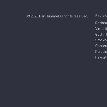
Projek
© 2026 Dan Hummel All rights reserved.
Rheinr
Vinter l
Gott in
Stockho
Charler
Paradis
Havsuts