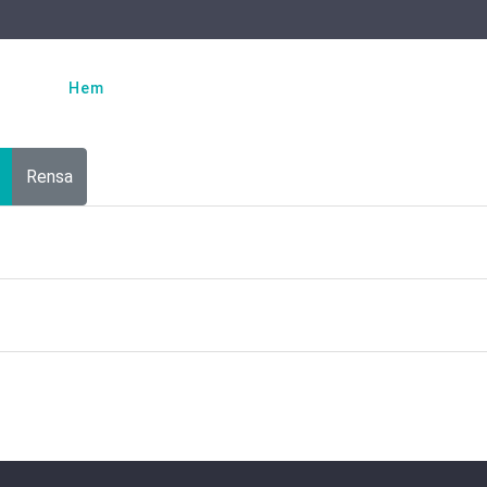
Välj ditt språk
Hem
Dan Hummel
Projekt
Teknik
Rensa