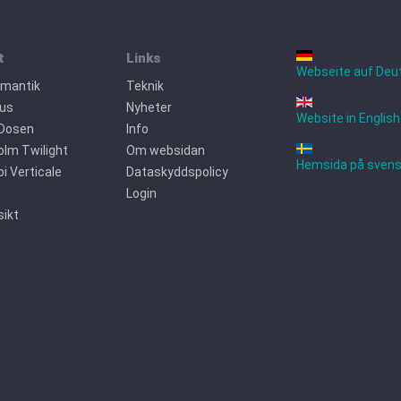
t
Links
Webseite auf Deu
omantik
Teknik
jus
Nyheter
Website in English
 Dosen
Info
lm Twilight
Om websidan
Hemsida på sven
oi Verticale
Dataskyddspolicy
Login
ikt