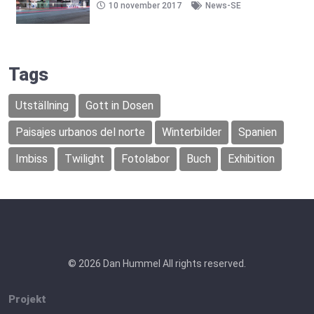
10 november 2017
News-SE
Tags
Utställning
Gott in Dosen
Paisajes urbanos del norte
Winterbilder
Spanien
Imbiss
Twilight
Fotolabor
Buch
Exhibition
© 2026 Dan Hummel All rights reserved.
Projekt