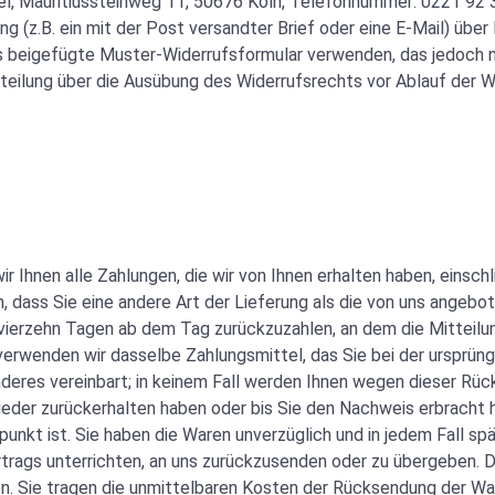
l, Mauritiussteinweg 11, 50676 Köln, Telefonnummer: 0221 92 3
ng (z.B. ein mit der Post versandter Brief oder eine E-Mail) über
as beigefügte Muster-Widerrufsformular verwenden, das jedoch n
itteilung über die Ausübung des Widerrufsrechts vor Ablauf der W
r Ihnen alle Zahlungen, die wir von Ihnen erhalten haben, einsch
n, dass Sie eine andere Art der Lieferung als die von uns angeb
vierzehn Tagen ab dem Tag zurückzuzahlen, an dem die Mitteilun
verwenden wir dasselbe Zahlungsmittel, das Sie bei der ursprüng
deres vereinbart; in keinem Fall werden Ihnen wegen dieser Rüc
wieder zurückerhalten haben oder bis Sie den Nachweis erbracht
punkt ist. Sie haben die Waren unverzüglich und in jedem Fall s
trags unterrichten, an uns zurückzusenden oder zu übergeben. Di
en. Sie tragen die unmittelbaren Kosten der Rücksendung der Wa