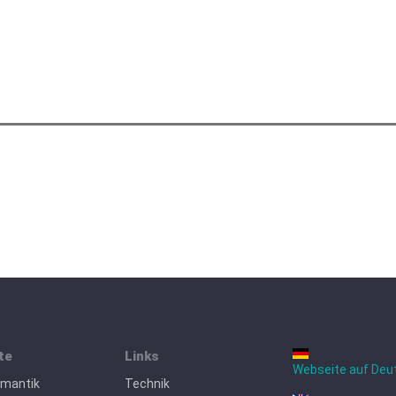
te
Links
Webseite auf Deu
omantik
Technik