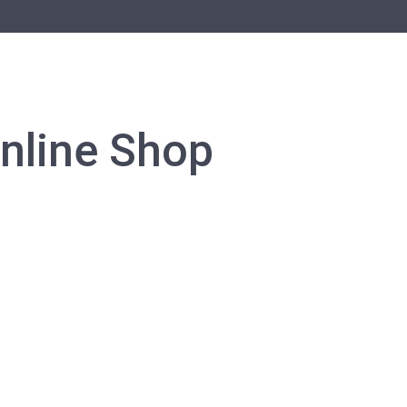
Select your language
Home
Dan Hummel
Projekte
Technik
nline Shop