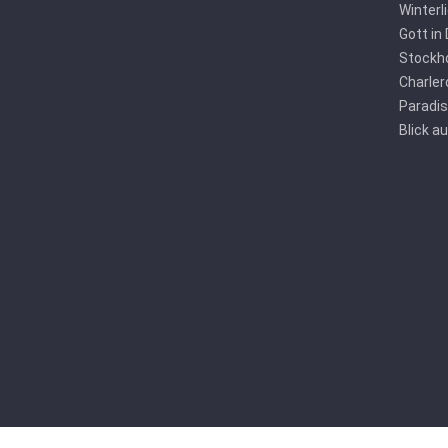
Winterl
Gott in
Stockho
Charler
Paradis
Blick a