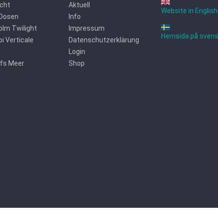
icht
Aktuell
Website in English
 Dosen
Info
lm Twilight
Impressum
Hemsida på sven
oi Verticale
Datenschutzerklärung
Login
ufs Meer
Shop