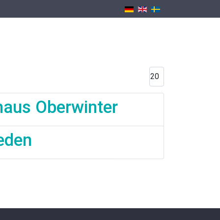
Nyheter
Shop
Uppdrag
Kontakt
Visa #
thaus Oberwinter
weden