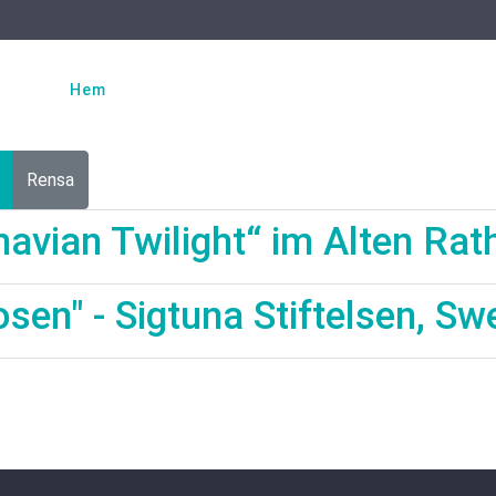
Välj ditt språk
Hem
Dan Hummel
Projekt
Teknik
Rensa
navian Twilight“ im Alten Ra
osen" - Sigtuna Stiftelsen, S