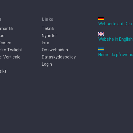
t
Links
Webseite auf Deu
omantik
Teknik
jus
Nyheter
Website in English
 Dosen
Info
lm Twilight
Om websidan
Hemsida på sven
oi Verticale
Dataskyddspolicy
Login
ikt