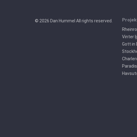
Projek
© 2026 Dan Hummel All rights reserved.
Rheinr
Vinter l
Gott in
Stockho
Charler
Paradis
Havsuts