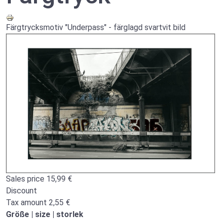
Färgtrycksmotiv "Underpass" - färglagd svartvit bild
Sales price
15,99 €
Discount
Tax amount
2,55 €
Größe | size | storlek