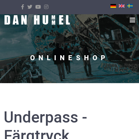
Välj ditt språk
ONLINESHOP
Underpass -
Färgtryck