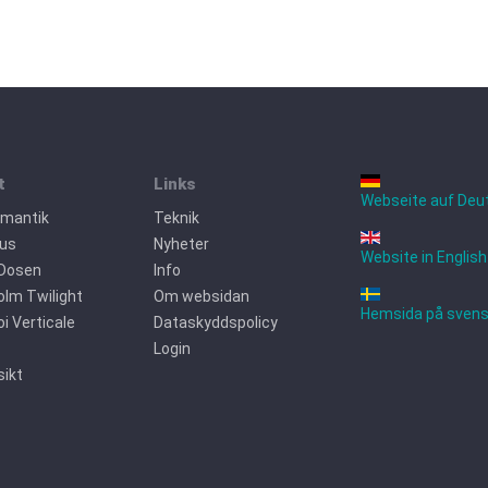
t
Links
Webseite auf Deu
omantik
Teknik
jus
Nyheter
Website in English
 Dosen
Info
lm Twilight
Om websidan
Hemsida på sven
oi Verticale
Dataskyddspolicy
Login
ikt