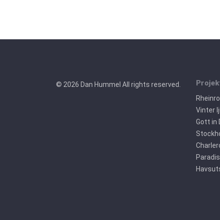
Projek
© 2026 Dan Hummel All rights reserved.
Rheinr
Vinter l
Gott in
Stockho
Charler
Paradis
Havsuts